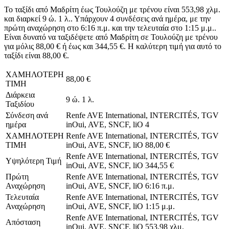
Το ταξίδι από Μαδρίτη έως Τουλούζη με τρένου είναι 553,98 χλμ.
και διαρκεί 9 ώ. 1 λ.. Υπάρχουν 4 συνδέσεις ανά ημέρα, με την
πρώτη αναχώρηση στο 6:16 π.μ. και την τελευταία στο 1:15 μ.μ..
Είναι δυνατό να ταξιδέψετε από Μαδρίτη σε Τουλούζη με τρένου
για μόλις 88,00 € ή έως και 344,55 €. Η καλύτερη τιμή για αυτό το
ταξίδι είναι 88,00 €.
ΧΑΜΗΛΟΤΕΡΗ
88,00 €
ΤΙΜΗ
Διάρκεια
9 ώ. 1 λ.
Ταξιδίου
Σύνδεση ανά
Renfe AVE International, INTERCITÉS, TGV
ημέρα
inOui, AVE, SNCF, liO
4
ΧΑΜΗΛΟΤΕΡΗ
Renfe AVE International, INTERCITÉS, TGV
ΤΙΜΗ
inOui, AVE, SNCF, liO
88,00 €
Renfe AVE International, INTERCITÉS, TGV
Υψηλότερη Τιμή
inOui, AVE, SNCF, liO
344,55 €
Πρώτη
Renfe AVE International, INTERCITÉS, TGV
Αναχώρηση
inOui, AVE, SNCF, liO
6:16 π.μ.
Τελευταία
Renfe AVE International, INTERCITÉS, TGV
Αναχώρηση
inOui, AVE, SNCF, liO
1:15 μ.μ.
Renfe AVE International, INTERCITÉS, TGV
Απόσταση
inOui, AVE, SNCF, liO
553,98 χλμ.