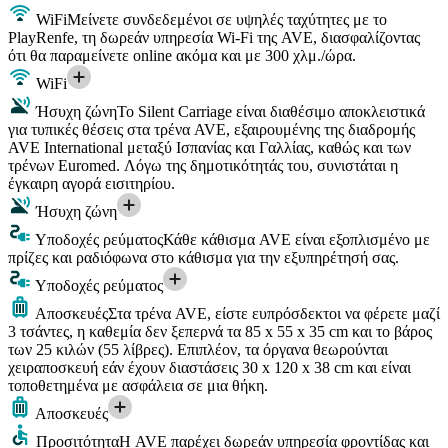
WiFi
Μείνετε συνδεδεμένοι σε υψηλές ταχύτητες με το
PlayRenfe, τη δωρεάν υπηρεσία Wi-Fi της AVE, διασφαλίζοντας
ότι θα παραμείνετε online ακόμα και με 300 χλμ./ώρα.
WiFi
Ήσυχη ζώνη
Το Silent Carriage είναι διαθέσιμο αποκλειστικά
για τυπικές θέσεις στα τρένα AVE, εξαιρουμένης της διαδρομής
AVE International μεταξύ Ισπανίας και Γαλλίας, καθώς και των
τρένων Euromed. Λόγω της δημοτικότητάς του, συνιστάται η
έγκαιρη αγορά εισιτηρίου.
Ήσυχη ζώνη
Υποδοχές ρεύματος
Κάθε κάθισμα AVE είναι εξοπλισμένο με
πρίζες και ραδιόφωνα στο κάθισμα για την εξυπηρέτησή σας.
Υποδοχές ρεύματος
Αποσκευές
Στα τρένα AVE, είστε ευπρόσδεκτοι να φέρετε μαζί
3 τσάντες, η καθεμία δεν ξεπερνά τα 85 x 55 x 35 cm και το βάρος
των 25 κιλών (55 λίβρες). Επιπλέον, τα όργανα θεωρούνται
χειραποσκευή εάν έχουν διαστάσεις 30 x 120 x 38 cm και είναι
τοποθετημένα με ασφάλεια σε μια θήκη.
Αποσκευές
Προσιτότητα
Η AVE παρέχει δωρεάν υπηρεσία φροντίδας και