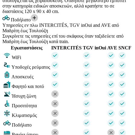
υπολογίζεται ως χειραποσκευή. Οτιδήποτε μεγαλύτερο εμπίπτει
στην κατηγορία ειδικών αποσκευών, αλλά κρατήστε το σε
διαστάσεις 120 x 90 x 40 cm.
Ποδήλατο
Υπηρεσίες εν πλω INTERCITÉS, TGV inOui and AVE από
Μαδρίτη έως Τουλούζη
Συγκρίνετε τις υπηρεσίες επί του σκάφους όταν ταξιδεύετε από
Μαδρίτη έως Τουλούζη κατά train.
Εγκαταστάσεις
INTERCITÉS
TGV inOui
AVE
SNCF
WiFi
Υποδοχές ρεύματος
Αποσκευές
Φαγητό και ποτό
Ήσυχη ζώνη
Προσιτότητα
Κλιματισμός
Ποδήλατο
Βαγόνι ύπνου