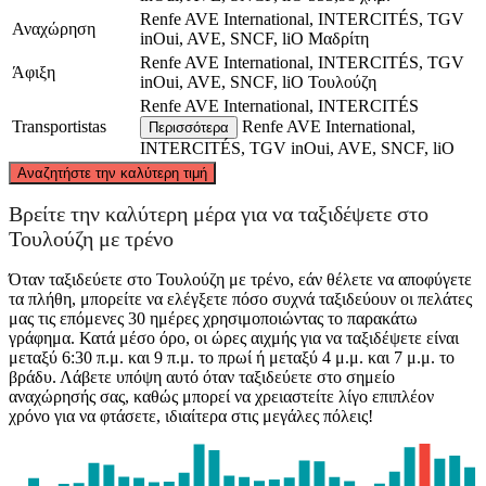
Renfe AVE International, INTERCITÉS, TGV
Αναχώρηση
inOui, AVE, SNCF, liO
Μαδρίτη
Renfe AVE International, INTERCITÉS, TGV
Άφιξη
inOui, AVE, SNCF, liO
Τουλούζη
Renfe AVE International, INTERCITÉS
Transportistas
Renfe AVE International,
Περισσότερα
INTERCITÉS, TGV inOui, AVE, SNCF, liO
©
CARTO
, ©
OpenStreetMap
contributors
Αναζητήστε την καλύτερη τιμή
Toulouse
Βρείτε την καλύτερη μέρα για να ταξιδέψετε στο
Τουλούζη με τρένο
Όταν ταξιδεύετε στο Τουλούζη με τρένο, εάν θέλετε να αποφύγετε
τα πλήθη, μπορείτε να ελέγξετε πόσο συχνά ταξιδεύουν οι πελάτες
μας τις επόμενες 30 ημέρες χρησιμοποιώντας το παρακάτω
γράφημα. Κατά μέσο όρο, οι ώρες αιχμής για να ταξιδέψετε είναι
μεταξύ 6:30 π.μ. και 9 π.μ. το πρωί ή μεταξύ 4 μ.μ. και 7 μ.μ. το
βράδυ. Λάβετε υπόψη αυτό όταν ταξιδεύετε στο σημείο
αναχώρησής σας, καθώς μπορεί να χρειαστείτε λίγο επιπλέον
χρόνο για να φτάσετε, ιδιαίτερα στις μεγάλες πόλεις!
Madrid