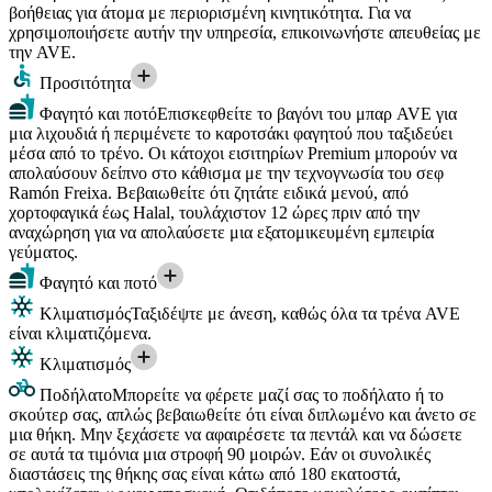
βοήθειας για άτομα με περιορισμένη κινητικότητα. Για να
χρησιμοποιήσετε αυτήν την υπηρεσία, επικοινωνήστε απευθείας με
την AVE.
Προσιτότητα
Φαγητό και ποτό
Επισκεφθείτε το βαγόνι του μπαρ AVE για
μια λιχουδιά ή περιμένετε το καροτσάκι φαγητού που ταξιδεύει
μέσα από το τρένο. Οι κάτοχοι εισιτηρίων Premium μπορούν να
απολαύσουν δείπνο στο κάθισμα με την τεχνογνωσία του σεφ
Ramón Freixa. Βεβαιωθείτε ότι ζητάτε ειδικά μενού, από
χορτοφαγικά έως Halal, τουλάχιστον 12 ώρες πριν από την
αναχώρηση για να απολαύσετε μια εξατομικευμένη εμπειρία
γεύματος.
Φαγητό και ποτό
Κλιματισμός
Ταξιδέψτε με άνεση, καθώς όλα τα τρένα AVE
είναι κλιματιζόμενα.
Κλιματισμός
Ποδήλατο
Μπορείτε να φέρετε μαζί σας το ποδήλατο ή το
σκούτερ σας, απλώς βεβαιωθείτε ότι είναι διπλωμένο και άνετο σε
μια θήκη. Μην ξεχάσετε να αφαιρέσετε τα πεντάλ και να δώσετε
σε αυτά τα τιμόνια μια στροφή 90 μοιρών. Εάν οι συνολικές
διαστάσεις της θήκης σας είναι κάτω από 180 εκατοστά,