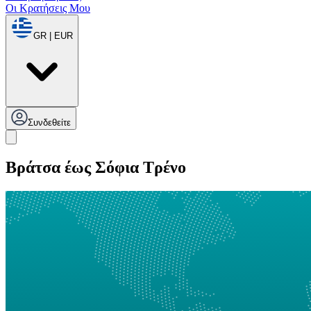
Οι Κρατήσεις Μου
GR | EUR
Συνδεθείτε
Βράτσα έως Σόφια Τρένο