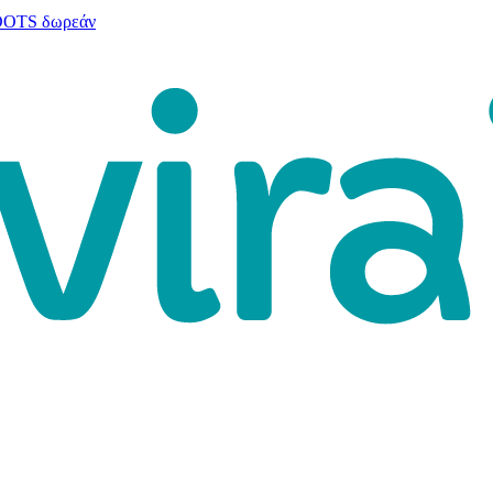
 DOTS δωρεάν