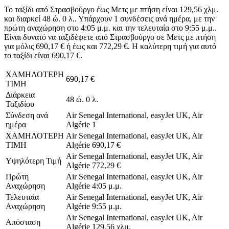
Το ταξίδι από Στρασβούργο έως Μετς με πτήση είναι 129,56 χλμ.
και διαρκεί 48 ώ. 0 λ.. Υπάρχουν 1 συνδέσεις ανά ημέρα, με την
πρώτη αναχώρηση στο 4:05 μ.μ. και την τελευταία στο 9:55 μ.μ..
Είναι δυνατό να ταξιδέψετε από Στρασβούργο σε Μετς με πτήση
για μόλις 690,17 € ή έως και 772,29 €. Η καλύτερη τιμή για αυτό
το ταξίδι είναι 690,17 €.
ΧΑΜΗΛΟΤΕΡΗ
690,17 €
ΤΙΜΗ
Διάρκεια
48 ώ. 0 λ.
Ταξιδίου
Σύνδεση ανά
Air Senegal International, easyJet UK, Air
ημέρα
Algérie
1
ΧΑΜΗΛΟΤΕΡΗ
Air Senegal International, easyJet UK, Air
ΤΙΜΗ
Algérie
690,17 €
Air Senegal International, easyJet UK, Air
Υψηλότερη Τιμή
Algérie
772,29 €
Πρώτη
Air Senegal International, easyJet UK, Air
Αναχώρηση
Algérie
4:05 μ.μ.
Τελευταία
Air Senegal International, easyJet UK, Air
Αναχώρηση
Algérie
9:55 μ.μ.
Air Senegal International, easyJet UK, Air
Απόσταση
Algérie
129,56 χλμ.