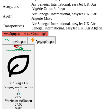
Air Senegal International, easyJet UK, Air
Αναχώρηση
Algérie
Στρασβούργο
Air Senegal International, easyJet UK, Air
Άφιξη
Algérie
Μετς
Air Senegal International, easyJet UK
Air
Transportistas
Senegal International, easyJet UK, Air Algérie
©
CARTO
, ©
OpenStreetMap
contributors
Αναζητήστε την καλύτερη τιμή
Φτηνότερες
Γρηγορότερα
Metz
607.5 kg CO
2
Strasbourg
6 ώρες και 45 λεπτά
21:55
Entzheim AéRoport
07:00
Metz