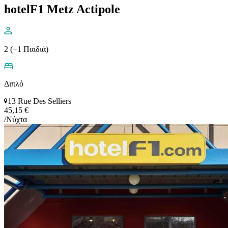
hotelF1 Metz Actipole
2 (+1 Παιδιά)
Διπλό
13 Rue Des Selliers
45,15 €
/Νύχτα