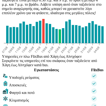
ταξιδέψετε είναι μεταξύ 6:30 π.μ. και 9 π.μ. το πρωί ή μεταξύ 4
μ.μ. και 7 μ.μ. το βράδυ. Λάβετε υπόψη αυτό όταν ταξιδεύετε στο
σημείο αναχώρησής σας, καθώς μπορεί να χρειαστείτε λίγο
επιπλέον χρόνο για να φτάσετε, ιδιαίτερα στις μεγάλες πόλεις!
Υπηρεσίες εν πλω FlixBus από Χάγη έως Αϊντχόφεν
Συγκρίνετε τις υπηρεσίες επί του σκάφους όταν ταξιδεύετε από
Χάγη έως Αϊντχόφεν κατά bus.
Εγκαταστάσεις
FlixBus
Υποδοχές ρεύματος
Αποσκευές
Φαγητό και ποτό
Κλιματισμός