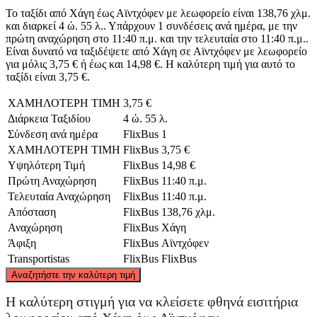
Το ταξίδι από Χάγη έως Αϊντχόφεν με λεωφορείο είναι 138,76 χλμ.
και διαρκεί 4 ώ. 55 λ.. Υπάρχουν 1 συνδέσεις ανά ημέρα, με την
πρώτη αναχώρηση στο 11:40 π.μ. και την τελευταία στο 11:40 π.μ..
Είναι δυνατό να ταξιδέψετε από Χάγη σε Αϊντχόφεν με λεωφορείο
για μόλις 3,75 € ή έως και 14,98 €. Η καλύτερη τιμή για αυτό το
ταξίδι είναι 3,75 €.
ΧΑΜΗΛΟΤΕΡΗ ΤΙΜΗ
3,75 €
Διάρκεια Ταξιδίου
4 ώ. 55 λ.
Σύνδεση ανά ημέρα
FlixBus
1
ΧΑΜΗΛΟΤΕΡΗ ΤΙΜΗ
FlixBus
3,75 €
Υψηλότερη Τιμή
FlixBus
14,98 €
Πρώτη Αναχώρηση
FlixBus
11:40 π.μ.
Τελευταία Αναχώρηση
FlixBus
11:40 π.μ.
Απόσταση
FlixBus
138,76 χλμ.
Αναχώρηση
FlixBus
Χάγη
Άφιξη
FlixBus
Αϊντχόφεν
Transportistas
FlixBus
FlixBus
©
CARTO
, ©
OpenStreetMap
contributors
Αναζητήστε την καλύτερη τιμή
Η καλύτερη στιγμή για να κλείσετε φθηνά εισιτήρια