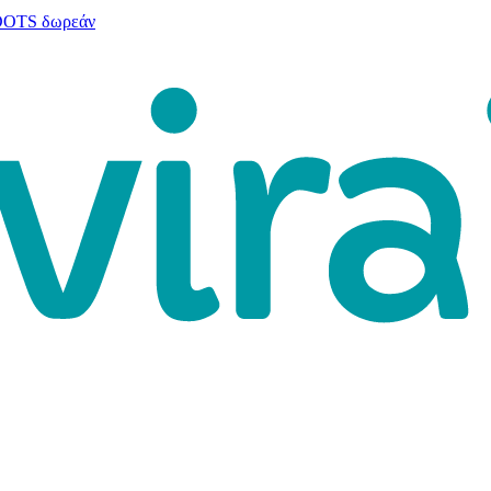
 DOTS δωρεάν