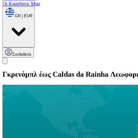
Οι Κρατήσεις Μου
GR | EUR
Συνδεθείτε
Γκρενόμπλ έως Caldas da Rainha Λεωφορ