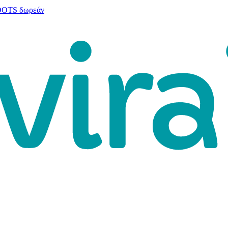
 DOTS δωρεάν