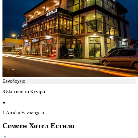
Ξενοδοχειο
8.8km από το Κέντρο
1 Αστέρι Ξενοδοχειο
Семеен Хотел Естило