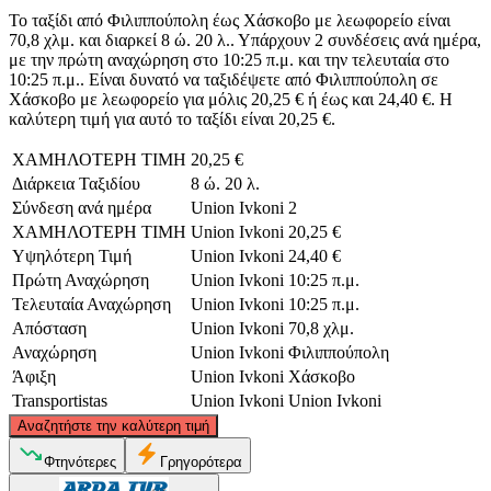
Το ταξίδι από Φιλιππούπολη έως Χάσκοβο με λεωφορείο είναι
70,8 χλμ. και διαρκεί 8 ώ. 20 λ.. Υπάρχουν 2 συνδέσεις ανά ημέρα,
με την πρώτη αναχώρηση στο 10:25 π.μ. και την τελευταία στο
10:25 π.μ.. Είναι δυνατό να ταξιδέψετε από Φιλιππούπολη σε
Χάσκοβο με λεωφορείο για μόλις 20,25 € ή έως και 24,40 €. Η
καλύτερη τιμή για αυτό το ταξίδι είναι 20,25 €.
ΧΑΜΗΛΟΤΕΡΗ ΤΙΜΗ
20,25 €
Διάρκεια Ταξιδίου
8 ώ. 20 λ.
Σύνδεση ανά ημέρα
Union Ivkoni
2
ΧΑΜΗΛΟΤΕΡΗ ΤΙΜΗ
Union Ivkoni
20,25 €
Υψηλότερη Τιμή
Union Ivkoni
24,40 €
Πρώτη Αναχώρηση
Union Ivkoni
10:25 π.μ.
Τελευταία Αναχώρηση
Union Ivkoni
10:25 π.μ.
Απόσταση
Union Ivkoni
70,8 χλμ.
Αναχώρηση
Union Ivkoni
Φιλιππούπολη
Άφιξη
Union Ivkoni
Χάσκοβο
Transportistas
Union Ivkoni
Union Ivkoni
©
CARTO
, ©
OpenStreetMap
contributors
Αναζητήστε την καλύτερη τιμή
Φτηνότερες
Γρηγορότερα