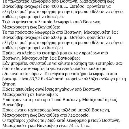
Το παλαιότερο λεωφορείο από Βοστωνη, Μασαχουσέτη έως
Βανκούβερ αναχωρεί στο 4:00 π.μ.. Ωστόσο, φροντίστε να
ελέγξετε μαζί μας το πρόγραμμα την ημέρα που θέλετε να φύγετε
καθώς η ώρα μπορεί να διαφέρει.
Τι ώρα φεύγει το τελευταίο λεωφορείο από Βοστωνη,
Μασαχουσέτη έως Βανκούβερ;
Το πιο πρόσφατο λεωφορείο από Βοστωνη, Μασαχουσέτη έως
Βανκούβερ αναχωρεί στο 6:00 μ.μ.. Ωστόσο, φροντίστε να
ελέγξετε μαζί μας το πρόγραμμα την ημέρα που θέλετε να φύγετε
καθώς η ώρα μπορεί να διαφέρει.
Πρέπει να κλείσω το εισιτήριό μου εκ των προτέρων από
Βοστωνη, Μασαχουσέτη έως Βανκούβερ;
Εάν μπορείτε, συνιστούμε να κάνετε κράτηση του εισιτηρίου σας
όσο το δυνατόν νωρίτερα για να εξασφαλίσετε καλύτερη
εξοικονόμηση πόρων. Το φθηνότερο εισιτήριο λεωφορείο που
βρήκαμε είναι 83,32 € αλλά αυτό μπορεί να αλλάξει ανάλογα με τη
ζήτηση.
Πόσες απευθείας συνδέσεις πηγαίνουν από Βοστωνη,
Μασαχουσέτη σε Βανκούβερ;
Υπάρχουν κατά μέσο όρο 1 από Βοστωνη, Μασαχουσέτη έως
Βανκούβερ.
Ποιος είναι ο ταχύτερος χρόνος ταξιδιού μεταξύ Βοστωνη,
Μασαχουσέτη έως Βανκούβερ από λεωφορείο;
Ο ταχύτερος χρόνος ταξιδιού κατά λεωφορείο μεταξύ Βοστωνη,
Μασαχουσέτη και Βανκούβερ είναι 74 ώ. 15 λ..