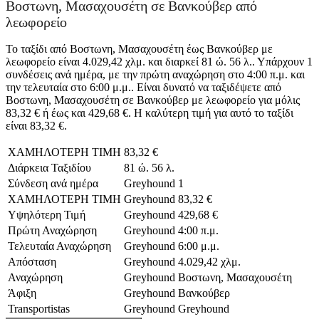
Βοστωνη, Μασαχουσέτη σε Βανκούβερ από
λεωφορείο
Το ταξίδι από Βοστωνη, Μασαχουσέτη έως Βανκούβερ με
λεωφορείο είναι 4.029,42 χλμ. και διαρκεί 81 ώ. 56 λ.. Υπάρχουν 1
συνδέσεις ανά ημέρα, με την πρώτη αναχώρηση στο 4:00 π.μ. και
την τελευταία στο 6:00 μ.μ.. Είναι δυνατό να ταξιδέψετε από
Βοστωνη, Μασαχουσέτη σε Βανκούβερ με λεωφορείο για μόλις
83,32 € ή έως και 429,68 €. Η καλύτερη τιμή για αυτό το ταξίδι
είναι 83,32 €.
ΧΑΜΗΛΟΤΕΡΗ ΤΙΜΗ
83,32 €
Διάρκεια Ταξιδίου
81 ώ. 56 λ.
Σύνδεση ανά ημέρα
Greyhound
1
ΧΑΜΗΛΟΤΕΡΗ ΤΙΜΗ
Greyhound
83,32 €
Υψηλότερη Τιμή
Greyhound
429,68 €
Πρώτη Αναχώρηση
Greyhound
4:00 π.μ.
Τελευταία Αναχώρηση
Greyhound
6:00 μ.μ.
Απόσταση
Greyhound
4.029,42 χλμ.
Αναχώρηση
Greyhound
Βοστωνη, Μασαχουσέτη
Άφιξη
Greyhound
Βανκούβερ
Transportistas
Greyhound
Greyhound
©
CARTO
, ©
OpenStreetMap
contributors