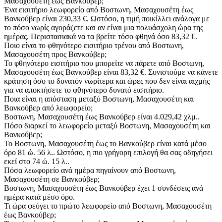
Μασαχουσέτη έως Βανκούβερ;
Ένα εισιτήριο λεωφορείο από Βοστωνη, Μασαχουσέτη έως
Βανκούβερ είναι 230,33 €. Ωστόσο, η τιμή ποικίλλει ανάλογα με
το πόσο νωρίς αγοράζετε και αν είναι μια πολυάσχολη ώρα της
ημέρας. Περιστασιακά να τα βρείτε τόσο φθηνά όσο 83,32 €.
Ποιο είναι το φθηνότερο εισιτήριο τρένου από Βοστωνη,
Μασαχουσέτη προς Βανκούβερ;
Το φθηνότερο εισιτήριο που μπορείτε να πάρετε από Βοστωνη,
Μασαχουσέτη έως Βανκούβερ είναι 83,32 €. Συνιστούμε να κάνετε
κράτηση όσο το δυνατόν νωρίτερα και ώρες που δεν είναι αιχμής
για να αποκτήσετε το φθηνότερο δυνατό εισιτήριο.
Ποια είναι η απόσταση μεταξύ Βοστωνη, Μασαχουσέτη και
Βανκούβερ από λεωφορείο;
Βοστωνη, Μασαχουσέτη έως Βανκούβερ είναι 4.029,42 χλμ..
Πόσο διαρκεί το λεωφορείο μεταξύ Βοστωνη, Μασαχουσέτη και
Βανκούβερ;
Το Βοστωνη, Μασαχουσέτη έως το Βανκούβερ είναι κατά μέσο
όρο 81 ώ. 56 λ.. Ωστόσο, η πιο γρήγορη επιλογή θα σας οδηγήσει
εκεί στο 74 ώ. 15 λ..
Πόσα λεωφορείο ανά ημέρα πηγαίνουν από Βοστωνη,
Μασαχουσέτη σε Βανκούβερ;
Βοστωνη, Μασαχουσέτη έως Βανκούβερ έχει 1 συνδέσεις ανά
ημέρα κατά μέσο όρο.
Τι ώρα φεύγει το πρώτο λεωφορείο από Βοστωνη, Μασαχουσέτη
έως Βανκούβερ;