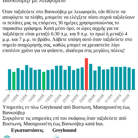
Βανκούβερ με λεωφορείο
Όταν ταξιδεύετε στο Βανκούβερ με λεωφορείο, εάν θέλετε να
αποφύγετε τα πλήθη, μπορείτε να ελέγξετε πόσο συχνά ταξιδεύουν
οι πελάτες μας τις επόμενες 30 ημέρες χρησιμοποιώντας το
παρακάτω γράφημα. Κατά μέσο όρο, οι ώρες αιχμής για να
ταξιδέψετε είναι μεταξύ 6:30 π.μ. και 9 π.μ. το πρωί ή μεταξύ 4
μ.μ. και 7 μ.μ. το βράδυ. Λάβετε υπόψη αυτό όταν ταξιδεύετε στο
σημείο αναχώρησής σας, καθώς μπορεί να χρειαστείτε λίγο
επιπλέον χρόνο για να φτάσετε, ιδιαίτερα στις μεγάλες πόλεις!
Υπηρεσίες εν πλω Greyhound από Βοστωνη, Μασαχουσέτη έως
Βανκούβερ
Συγκρίνετε τις υπηρεσίες επί του σκάφους όταν ταξιδεύετε από
Βοστωνη, Μασαχουσέτη έως Βανκούβερ κατά bus.
Εγκαταστάσεις
Greyhound