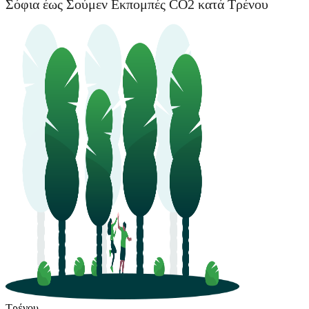
Σόφια έως Σούμεν Εκπομπές CO2 κατά Τρένου
Τρένου