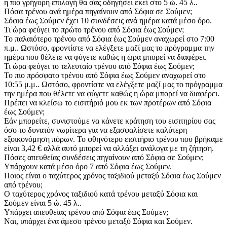
η πιο γρήγορη επιλογή θα σας οδηγήσει εκεί στο 5 ώ. 45 λ..
Πόσα τρένου ανά ημέρα πηγαίνουν από Σόφια σε Σούμεν;
Σόφια έως Σούμεν έχει 10 συνδέσεις ανά ημέρα κατά μέσο όρο.
Τι ώρα φεύγει το πρώτο τρένου από Σόφια έως Σούμεν;
Το παλαιότερο τρένου από Σόφια έως Σούμεν αναχωρεί στο 7:00
π.μ.. Ωστόσο, φροντίστε να ελέγξετε μαζί μας το πρόγραμμα την
ημέρα που θέλετε να φύγετε καθώς η ώρα μπορεί να διαφέρει.
Τι ώρα φεύγει το τελευταίο τρένου από Σόφια έως Σούμεν;
Το πιο πρόσφατο τρένου από Σόφια έως Σούμεν αναχωρεί στο
10:55 μ.μ.. Ωστόσο, φροντίστε να ελέγξετε μαζί μας το πρόγραμμα
την ημέρα που θέλετε να φύγετε καθώς η ώρα μπορεί να διαφέρει.
Πρέπει να κλείσω το εισιτήριό μου εκ των προτέρων από Σόφια
έως Σούμεν;
Εάν μπορείτε, συνιστούμε να κάνετε κράτηση του εισιτηρίου σας
όσο το δυνατόν νωρίτερα για να εξασφαλίσετε καλύτερη
εξοικονόμηση πόρων. Το φθηνότερο εισιτήριο τρένου που βρήκαμε
είναι 3,42 € αλλά αυτό μπορεί να αλλάξει ανάλογα με τη ζήτηση.
Πόσες απευθείας συνδέσεις πηγαίνουν από Σόφια σε Σούμεν;
Υπάρχουν κατά μέσο όρο 7 από Σόφια έως Σούμεν.
Ποιος είναι ο ταχύτερος χρόνος ταξιδιού μεταξύ Σόφια έως Σούμεν
από τρένου;
Ο ταχύτερος χρόνος ταξιδιού κατά τρένου μεταξύ Σόφια και
Σούμεν είναι 5 ώ. 45 λ..
Υπάρχει απευθείας τρένου από Σόφια έως Σούμεν;
Ναι, υπάρχει ένα άμεσο τρένου μεταξύ Σόφια και Σούμεν.