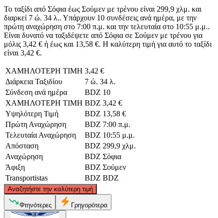
Το ταξίδι από Σόφια έως Σούμεν με τρένου είναι 299,9 χλμ. και
διαρκεί 7 ώ. 34 λ.. Υπάρχουν 10 συνδέσεις ανά ημέρα, με την
πρώτη αναχώρηση στο 7:00 π.μ. και την τελευταία στο 10:55 μ.μ..
Είναι δυνατό να ταξιδέψετε από Σόφια σε Σούμεν με τρένου για
μόλις 3,42 € ή έως και 13,58 €. Η καλύτερη τιμή για αυτό το ταξίδι
είναι 3,42 €.
ΧΑΜΗΛΟΤΕΡΗ ΤΙΜΗ
3,42 €
Διάρκεια Ταξιδίου
7 ώ. 34 λ.
Σύνδεση ανά ημέρα
BDZ
10
ΧΑΜΗΛΟΤΕΡΗ ΤΙΜΗ
BDZ
3,42 €
Υψηλότερη Τιμή
BDZ
13,58 €
Πρώτη Αναχώρηση
BDZ
7:00 π.μ.
Τελευταία Αναχώρηση
BDZ
10:55 μ.μ.
Απόσταση
BDZ
299,9 χλμ.
Αναχώρηση
BDZ
Σόφια
Άφιξη
BDZ
Σούμεν
Transportistas
BDZ
BDZ
©
CARTO
, ©
OpenStreetMap
contributors
Αναζητήστε την καλύτερη τιμή
Φτηνότερες
Γρηγορότερα