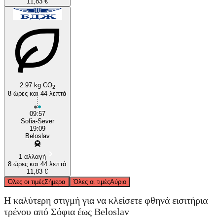
11,83 €
2.97 kg CO
2
8 ώρες και 44 λεπτά
09:57
Sofia-Sever
19:09
Beloslav
1 αλλαγή
8 ώρες και 44 λεπτά
11,83 €
Όλες οι τιμές
Σήμερα
Όλες οι τιμές
Αύριο
Η καλύτερη στιγμή για να κλείσετε φθηνά εισιτήρια
τρένου από Σόφια έως Beloslav