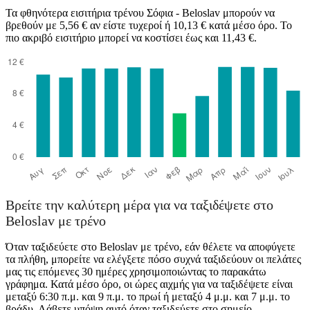
Τα φθηνότερα εισιτήρια τρένου Σόφια - Beloslav μπορούν να
βρεθούν με 5,56 € αν είστε τυχεροί ή 10,13 € κατά μέσο όρο. Το
πιο ακριβό εισιτήριο μπορεί να κοστίσει έως και 11,43 €.
Βρείτε την καλύτερη μέρα για να ταξιδέψετε στο
Beloslav με τρένο
Όταν ταξιδεύετε στο Beloslav με τρένο, εάν θέλετε να αποφύγετε
τα πλήθη, μπορείτε να ελέγξετε πόσο συχνά ταξιδεύουν οι πελάτες
μας τις επόμενες 30 ημέρες χρησιμοποιώντας το παρακάτω
γράφημα. Κατά μέσο όρο, οι ώρες αιχμής για να ταξιδέψετε είναι
μεταξύ 6:30 π.μ. και 9 π.μ. το πρωί ή μεταξύ 4 μ.μ. και 7 μ.μ. το
βράδυ. Λάβετε υπόψη αυτό όταν ταξιδεύετε στο σημείο