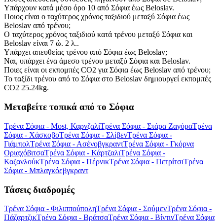
Υπάρχουν κατά μέσο όρο 10 από Σόφια έως Beloslav.
Ποιος είναι ο ταχύτερος χρόνος ταξιδιού μεταξύ Σόφια έως
Beloslav από τρένου;
Ο ταχύτερος χρόνος ταξιδιού κατά τρένου μεταξύ Σόφια και
Beloslav είναι 7 ώ. 2 λ..
Υπάρχει απευθείας τρένου από Σόφια έως Beloslav;
Ναι, υπάρχει ένα άμεσο τρένου μεταξύ Σόφια και Beloslav.
Ποιες είναι οι εκπομπές CO2 για Σόφια έως Beloslav από τρένου;
Το ταξίδι τρένου από το Σόφια στο Beloslav δημιουργεί εκπομπές
CO2 25.24kg.
Μεταβείτε τοπικά από το Σόφια
Τρένα Σόφια - Most, Καρνζαλί
Τρένα Σόφια - Στάρα Ζαγόρα
Τρένα
Σόφια - Χάσκοβο
Τρένα Σόφια - Σλίβεν
Τρένα Σόφια -
Γιάμπολ
Τρένα Σόφια - Ασένοβγκραντ
Τρένα Σόφια - Γκόρνα
Οριαχόβιτσα
Τρένα Σόφια - Κάρτζαλι
Τρένα Σόφια -
Καζανλούκ
Τρένα Σόφια - Πέρνικ
Τρένα Σόφια - Πετρίτσι
Τρένα
Σόφια - Μπλαγκόεβγκραντ
Τάσεις διαδρομές
Τρένα Σόφια - Φιλιππούπολη
Τρένα Σόφια - Σούμεν
Τρένα Σόφια -
Πάζαρτζικ
Τρένα Σόφια - Βράτσα
Τρένα Σόφια - Βίντιν
Τρένα Σόφια