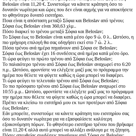
Beloslav είναι 11,20 €. Συνιστούμε να κάνετε κράτηση όσο το
δυνατόν νωρίτερα και ώρες που δεν είναι αιχμής για να αποκτήσετε
το φθηνότερο δυνατό εισιτήριο.
Ποια είναι η απόσταση μεταξύ Σόφια και Beloslav από τρένου;
Σόφια έως Beloslav είναι 360,63 χλμ..
Πόσο διαρκεί το τρένου μεταξύ Σόφια και Beloslav;
Το Σόφια έως το Beloslav είναι κατά μέσο όρο 9 ώ. 0 λ.. Ωστόσο, η
πιο γρήγορη επιλογή θα σας οδηγήσει εκεί στο 7 ώ. 2 λ..
Πόσα τρένου ανά ημέρα πηγαίνουν από Σόφια σε Beloslav;
Σόφια έως Beloslav έχει 16 συνδέσεις ανά ημέρα κατά μέσο όρο.
Τι ώρα φεύγει το πρώτο τρένου από Σόφια έως Beloslav;
Το παλαιότερο τρένου από Σόφια έως Beloslav αναχωρεί στο 6:20
π.μ.. Ωστόσο, φροντίστε να ελέγξετε μαζί μας το πρόγραμμα την
ημέρα που θέλετε να φύγετε καθώς η ώρα μπορεί να διαφέρει.
Τι ώρα φεύγει το τελευταίο τρένου από Σόφια έως Beloslav;
Το πιο πρόσφατο τρένου από Σόφια έως Beloslav αναχωρεί στο
10:55 μ.μ.. Ωστόσο, φροντίστε να ελέγξετε μαζί μας το πρόγραμμα
την ημέρα που θέλετε να φύγετε καθώς η ώρα μπορεί να διαφέρει.
Πρέπει να κλείσω το εισιτήριό μου εκ των προτέρων από Σόφια
έως Beloslav;
Εάν μπορείτε, συνιστούμε να κάνετε κράτηση του εισιτηρίου σας
όσο το δυνατόν νωρίτερα για να εξασφαλίσετε καλύτερη
εξοικονόμηση πόρων. Το φθηνότερο εισιτήριο τρένου που βρήκαμε
είναι 11,20 € αλλά αυτό μπορεί να αλλάξει ανάλογα με τη ζήτηση.
Πόσες απευθείας συνδέσεις πηγαίνουν από Σόφια σε Beloslav;