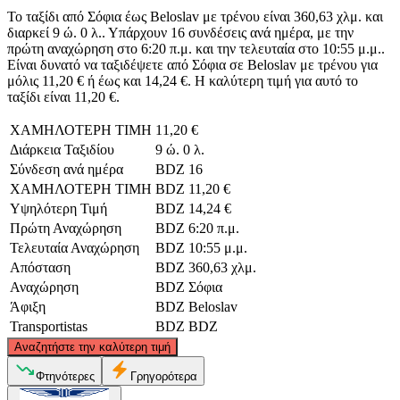
Το ταξίδι από Σόφια έως Beloslav με τρένου είναι 360,63 χλμ. και
διαρκεί 9 ώ. 0 λ.. Υπάρχουν 16 συνδέσεις ανά ημέρα, με την
πρώτη αναχώρηση στο 6:20 π.μ. και την τελευταία στο 10:55 μ.μ..
Είναι δυνατό να ταξιδέψετε από Σόφια σε Beloslav με τρένου για
μόλις 11,20 € ή έως και 14,24 €. Η καλύτερη τιμή για αυτό το
ταξίδι είναι 11,20 €.
ΧΑΜΗΛΟΤΕΡΗ ΤΙΜΗ
11,20 €
Διάρκεια Ταξιδίου
9 ώ. 0 λ.
Σύνδεση ανά ημέρα
BDZ
16
ΧΑΜΗΛΟΤΕΡΗ ΤΙΜΗ
BDZ
11,20 €
Υψηλότερη Τιμή
BDZ
14,24 €
Πρώτη Αναχώρηση
BDZ
6:20 π.μ.
Τελευταία Αναχώρηση
BDZ
10:55 μ.μ.
Απόσταση
BDZ
360,63 χλμ.
Αναχώρηση
BDZ
Σόφια
Άφιξη
BDZ
Beloslav
Transportistas
BDZ
BDZ
©
CARTO
, ©
OpenStreetMap
contributors
Αναζητήστε την καλύτερη τιμή
Φτηνότερες
Γρηγορότερα