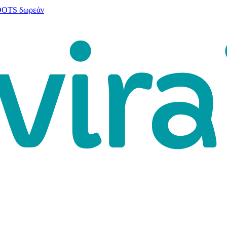
 DOTS δωρεάν