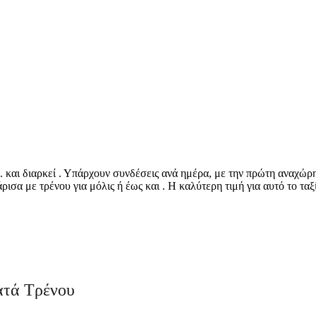
. και διαρκεί . Υπάρχουν συνδέσεις ανά ημέρα, με την πρώτη αναχώρ
σα με τρένου για μόλις ή έως και . Η καλύτερη τιμή για αυτό το ταξίδ
©
CARTO
, ©
Ope
Sidirokastro
ατά Τρένου