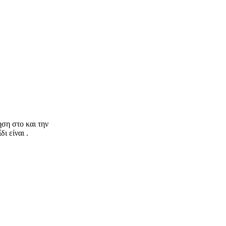
ηση στο και την
ι είναι .
nStreetMap
contributors