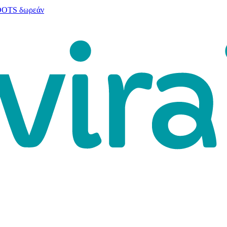
 DOTS δωρεάν