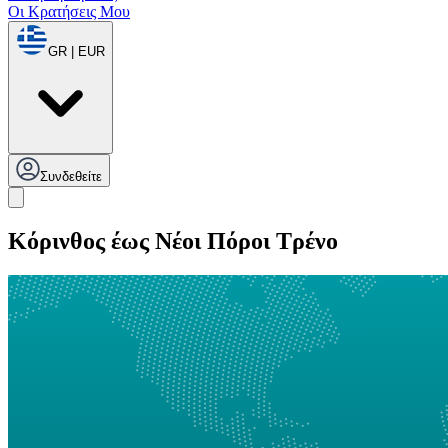
Οι Κρατήσεις Μου
GR | EUR
Συνδεθείτε
Κόρινθος έως Νέοι Πόροι Τρένο