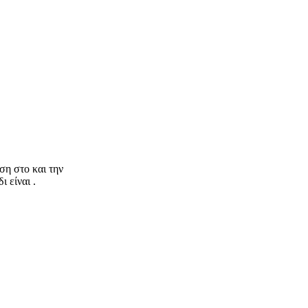
ση στο και την
 είναι .
nStreetMap
contributors