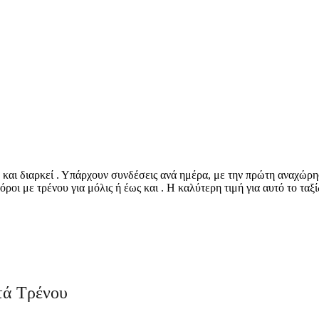
. και διαρκεί . Υπάρχουν συνδέσεις ανά ημέρα, με την πρώτη αναχώρη
οι με τρένου για μόλις ή έως και . Η καλύτερη τιμή για αυτό το ταξίδι
©
CARTO
, ©
Ope
Nei Pori
τά Τρένου