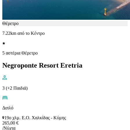
Θέρετρο
7.22km από το Κέντρο
5 αστέρια Θέρετρο
Negroponte Resort Eretria
3 (+2 Παιδιά)
Διπλό
19ο χλμ. Ε.Ο. Χαλκίδας - Κύμης
265,00 €
/Νύχτα