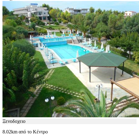
Ξενοδοχειο
8.02km από το Κέντρο