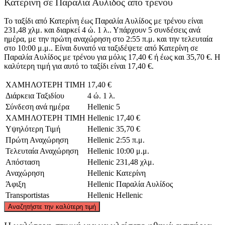
Κατερίνη σε Παραλία Αυλίδος από τρένου
Το ταξίδι από Κατερίνη έως Παραλία Αυλίδος με τρένου είναι
231,48 χλμ. και διαρκεί 4 ώ. 1 λ.. Υπάρχουν 5 συνδέσεις ανά
ημέρα, με την πρώτη αναχώρηση στο 2:55 π.μ. και την τελευταία
στο 10:00 μ.μ.. Είναι δυνατό να ταξιδέψετε από Κατερίνη σε
Παραλία Αυλίδος με τρένου για μόλις 17,40 € ή έως και 35,70 €. Η
καλύτερη τιμή για αυτό το ταξίδι είναι 17,40 €.
ΧΑΜΗΛΟΤΕΡΗ ΤΙΜΗ
17,40 €
Διάρκεια Ταξιδίου
4 ώ. 1 λ.
Σύνδεση ανά ημέρα
Hellenic
5
ΧΑΜΗΛΟΤΕΡΗ ΤΙΜΗ
Hellenic
17,40 €
Υψηλότερη Τιμή
Hellenic
35,70 €
Πρώτη Αναχώρηση
Hellenic
2:55 π.μ.
Τελευταία Αναχώρηση
Hellenic
10:00 μ.μ.
Απόσταση
Hellenic
231,48 χλμ.
Αναχώρηση
Hellenic
Κατερίνη
Άφιξη
Hellenic
Παραλία Αυλίδος
Transportistas
Hellenic
Hellenic
©
CARTO
, ©
OpenStreetMap
contributors
Αναζητήστε την καλύτερη τιμή
Katerini