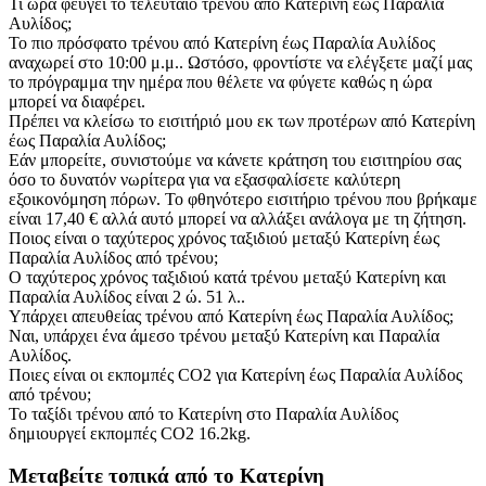
Τι ώρα φεύγει το τελευταίο τρένου από Κατερίνη έως Παραλία
Αυλίδος;
Το πιο πρόσφατο τρένου από Κατερίνη έως Παραλία Αυλίδος
αναχωρεί στο 10:00 μ.μ.. Ωστόσο, φροντίστε να ελέγξετε μαζί μας
το πρόγραμμα την ημέρα που θέλετε να φύγετε καθώς η ώρα
μπορεί να διαφέρει.
Πρέπει να κλείσω το εισιτήριό μου εκ των προτέρων από Κατερίνη
έως Παραλία Αυλίδος;
Εάν μπορείτε, συνιστούμε να κάνετε κράτηση του εισιτηρίου σας
όσο το δυνατόν νωρίτερα για να εξασφαλίσετε καλύτερη
εξοικονόμηση πόρων. Το φθηνότερο εισιτήριο τρένου που βρήκαμε
είναι 17,40 € αλλά αυτό μπορεί να αλλάξει ανάλογα με τη ζήτηση.
Ποιος είναι ο ταχύτερος χρόνος ταξιδιού μεταξύ Κατερίνη έως
Παραλία Αυλίδος από τρένου;
Ο ταχύτερος χρόνος ταξιδιού κατά τρένου μεταξύ Κατερίνη και
Παραλία Αυλίδος είναι 2 ώ. 51 λ..
Υπάρχει απευθείας τρένου από Κατερίνη έως Παραλία Αυλίδος;
Ναι, υπάρχει ένα άμεσο τρένου μεταξύ Κατερίνη και Παραλία
Αυλίδος.
Ποιες είναι οι εκπομπές CO2 για Κατερίνη έως Παραλία Αυλίδος
από τρένου;
Το ταξίδι τρένου από το Κατερίνη στο Παραλία Αυλίδος
δημιουργεί εκπομπές CO2 16.2kg.
Μεταβείτε τοπικά από το Κατερίνη