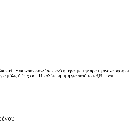
 διαρκεί . Υπάρχουν συνδέσεις ανά ημέρα, με την πρώτη αναχώρηση στ
α μόλις ή έως και . Η καλύτερη τιμή για αυτό το ταξίδι είναι .
©
CARTO
, ©
Ope
Drama
ρένου