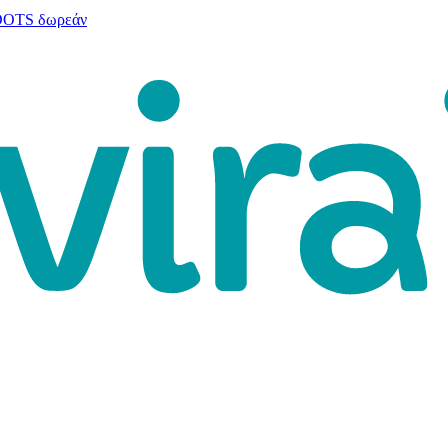
 DOTS δωρεάν