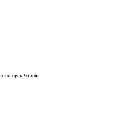
ο και την τελευταία
nStreetMap
contributors