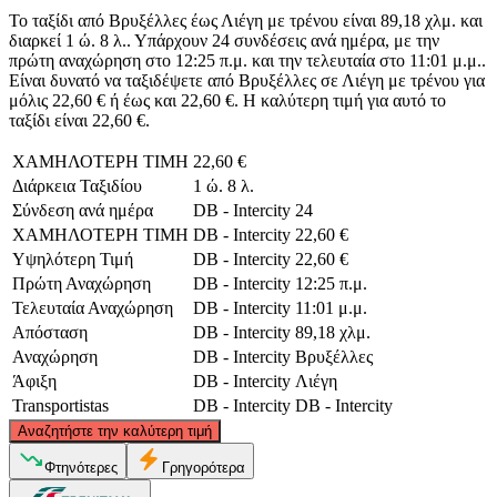
Το ταξίδι από Βρυξέλλες έως Λιέγη με τρένου είναι 89,18 χλμ. και
διαρκεί 1 ώ. 8 λ.. Υπάρχουν 24 συνδέσεις ανά ημέρα, με την
πρώτη αναχώρηση στο 12:25 π.μ. και την τελευταία στο 11:01 μ.μ..
Είναι δυνατό να ταξιδέψετε από Βρυξέλλες σε Λιέγη με τρένου για
μόλις 22,60 € ή έως και 22,60 €. Η καλύτερη τιμή για αυτό το
ταξίδι είναι 22,60 €.
ΧΑΜΗΛΟΤΕΡΗ ΤΙΜΗ
22,60 €
Διάρκεια Ταξιδίου
1 ώ. 8 λ.
Σύνδεση ανά ημέρα
DB - Intercity
24
ΧΑΜΗΛΟΤΕΡΗ ΤΙΜΗ
DB - Intercity
22,60 €
Υψηλότερη Τιμή
DB - Intercity
22,60 €
Πρώτη Αναχώρηση
DB - Intercity
12:25 π.μ.
Τελευταία Αναχώρηση
DB - Intercity
11:01 μ.μ.
Απόσταση
DB - Intercity
89,18 χλμ.
Αναχώρηση
DB - Intercity
Βρυξέλλες
Άφιξη
DB - Intercity
Λιέγη
Transportistas
DB - Intercity
DB - Intercity
©
CARTO
, ©
OpenStreetMap
contributors
Αναζητήστε την καλύτερη τιμή
Φτηνότερες
Γρηγορότερα