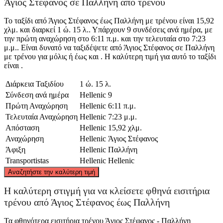
Άγιος Στέφανος σε Παλλήνη από τρένου
Το ταξίδι από Άγιος Στέφανος έως Παλλήνη με τρένου είναι 15,92
χλμ. και διαρκεί 1 ώ. 15 λ.. Υπάρχουν 9 συνδέσεις ανά ημέρα, με
την πρώτη αναχώρηση στο 6:11 π.μ. και την τελευταία στο 7:23
μ.μ.. Είναι δυνατό να ταξιδέψετε από Άγιος Στέφανος σε Παλλήνη
με τρένου για μόλις ή έως και . Η καλύτερη τιμή για αυτό το ταξίδι
είναι .
Διάρκεια Ταξιδίου
1 ώ. 15 λ.
Σύνδεση ανά ημέρα
Hellenic
9
Πρώτη Αναχώρηση
Hellenic
6:11 π.μ.
Τελευταία Αναχώρηση
Hellenic
7:23 μ.μ.
Απόσταση
Hellenic
15,92 χλμ.
Αναχώρηση
Hellenic
Άγιος Στέφανος
Άφιξη
Hellenic
Παλλήνη
Transportistas
Hellenic
Hellenic
©
CARTO
, ©
OpenStreetMap
contributors
Αναζητήστε την καλύτερη τιμή
Agios Stefanos
Η καλύτερη στιγμή για να κλείσετε φθηνά εισιτήρια
τρένου από Άγιος Στέφανος έως Παλλήνη
Τα φθηνότερα εισιτήρια τρένου Άγιος Στέφανος - Παλλήνη