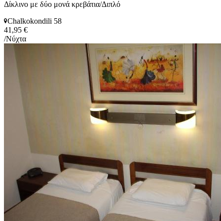
Δίκλινο με δύο μονά κρεβάτια/Διπλό
Chalkokondili 58
41,95 €
/Νύχτα