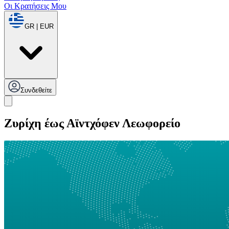
Οι Κρατήσεις Μου
GR | EUR
Συνδεθείτε
Ζυρίχη έως Αϊντχόφεν Λεωφορείο