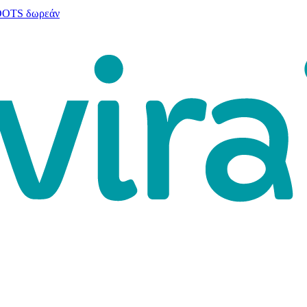
 DOTS δωρεάν