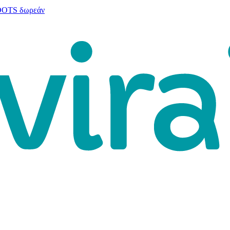
 DOTS δωρεάν