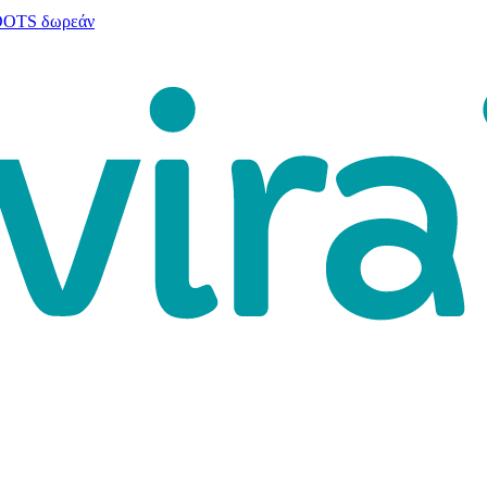
 DOTS δωρεάν