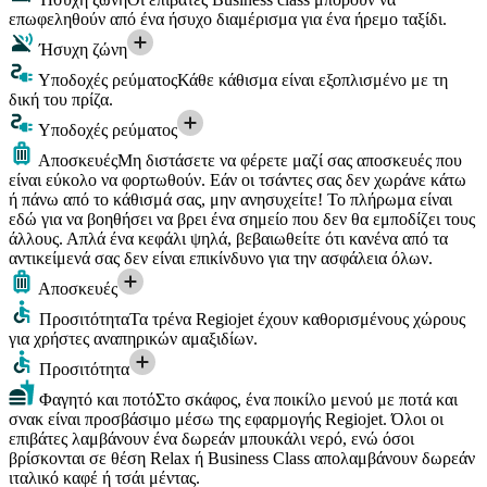
επωφεληθούν από ένα ήσυχο διαμέρισμα για ένα ήρεμο ταξίδι.
Ήσυχη ζώνη
Υποδοχές ρεύματος
Κάθε κάθισμα είναι εξοπλισμένο με τη
δική του πρίζα.
Υποδοχές ρεύματος
Αποσκευές
Μη διστάσετε να φέρετε μαζί σας αποσκευές που
είναι εύκολο να φορτωθούν. Εάν οι τσάντες σας δεν χωράνε κάτω
ή πάνω από το κάθισμά σας, μην ανησυχείτε! Το πλήρωμα είναι
εδώ για να βοηθήσει να βρει ένα σημείο που δεν θα εμποδίζει τους
άλλους. Απλά ένα κεφάλι ψηλά, βεβαιωθείτε ότι κανένα από τα
αντικείμενά σας δεν είναι επικίνδυνο για την ασφάλεια όλων.
Αποσκευές
Προσιτότητα
Τα τρένα Regiojet έχουν καθορισμένους χώρους
για χρήστες αναπηρικών αμαξιδίων.
Προσιτότητα
Φαγητό και ποτό
Στο σκάφος, ένα ποικίλο μενού με ποτά και
σνακ είναι προσβάσιμο μέσω της εφαρμογής Regiojet. Όλοι οι
επιβάτες λαμβάνουν ένα δωρεάν μπουκάλι νερό, ενώ όσοι
βρίσκονται σε θέση Relax ή Business Class απολαμβάνουν δωρεάν
ιταλικό καφέ ή τσάι μέντας.