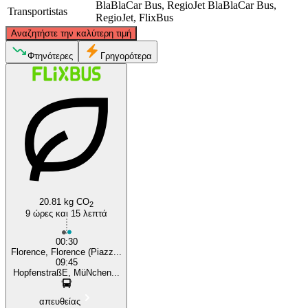
BlaBlaCar Bus, RegioJet
BlaBlaCar Bus,
Transportistas
RegioJet, FlixBus
©
CARTO
, ©
OpenStreetMap
contributors
Αναζητήστε την καλύτερη τιμή
Munich
Φτηνότερες
Γρηγορότερα
Florence
20.81 kg CO
2
9 ώρες και 15 λεπτά
00:30
Florence, Florence (Piazz...
09:45
HopfenstraßE, MüNchen...
απευθείας