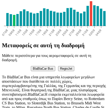
Μεταφορείς σε αυτή τη διαδρομή
Μάθετε περισσότερα για τους αερομεταφορείς σε αυτή τη
διαδρομή.
BlaBlaCar Bus
RegioJet
Το BlaBlaCar Bus είναι μια υπηρεσία λεωφορείων μεγάλων
αποστάσεων που διατίθεται σε πολλές χώρες,
συμπεριλαμβανομένης της Γαλλίας, της Γερμανίας και της περιοχής
Μπενελούξ. Είναι θυγατρική της BlaBlaCar, μιας πλατφόρμας
συνεπιβατισμού.BlaBlaCar.Η εταιρεία εκμεταλλεύεται λεωφορεία
από και προς σταθμούς όπως το Παρίσι Bercy Seine, το Rotterdam
CS Bus Station, το Sloterdijk Bus Station, το Brussels Midi West
Train, το Milan, Barcelona North Bus Station, Charles de Gaulle St.