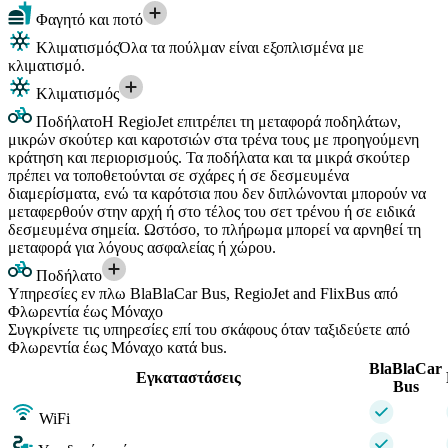
Φαγητό και ποτό
Κλιματισμός
Όλα τα πούλμαν είναι εξοπλισμένα με
κλιματισμό.
Κλιματισμός
Ποδήλατο
Η RegioJet επιτρέπει τη μεταφορά ποδηλάτων,
μικρών σκούτερ και καροτσιών στα τρένα τους με προηγούμενη
κράτηση και περιορισμούς. Τα ποδήλατα και τα μικρά σκούτερ
πρέπει να τοποθετούνται σε σχάρες ή σε δεσμευμένα
διαμερίσματα, ενώ τα καρότσια που δεν διπλώνονται μπορούν να
μεταφερθούν στην αρχή ή στο τέλος του σετ τρένου ή σε ειδικά
δεσμευμένα σημεία. Ωστόσο, το πλήρωμα μπορεί να αρνηθεί τη
μεταφορά για λόγους ασφαλείας ή χώρου.
Ποδήλατο
Υπηρεσίες εν πλω BlaBlaCar Bus, RegioJet and FlixBus από
Φλωρεντία έως Μόναχο
Συγκρίνετε τις υπηρεσίες επί του σκάφους όταν ταξιδεύετε από
Φλωρεντία έως Μόναχο κατά bus.
BlaBlaCar
Εγκαταστάσεις
Bus
WiFi