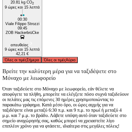
20.81 kg CO
2
9 ώρες και 15 λεπτά
00:30
Viale Filippo Strozzi
09:45
ZOB HackerbrüCke
απευθείας
9 ώρες και 15 λεπτά
42,21 €
Όλες οι τιμές
Σήμερα
Όλες οι τιμές
Αύριο
Βρείτε την καλύτερη μέρα για να ταξιδέψετε στο
Μόναχο με λεωφορείο
Όταν ταξιδεύετε στο Μόναχο με λεωφορείο, εάν θέλετε να
αποφύγετε τα πλήθη, μπορείτε να ελέγξετε πόσο συχνά ταξιδεύουν
οι πελάτες μας τις επόμενες 30 ημέρες χρησιμοποιώντας το
παρακάτω γράφημα. Κατά μέσο όρο, οι ώρες αιχμής για να
ταξιδέψετε είναι μεταξύ 6:30 π.μ. και 9 π.μ. το πρωί ή μεταξύ 4
μ.μ. και 7 μ.μ. το βράδυ. Λάβετε υπόψη αυτό όταν ταξιδεύετε στο
σημείο αναχώρησής σας, καθώς μπορεί να χρειαστείτε λίγο
επιπλέον χρόνο για να φτάσετε, ιδιαίτερα στις μεγάλες πόλεις!