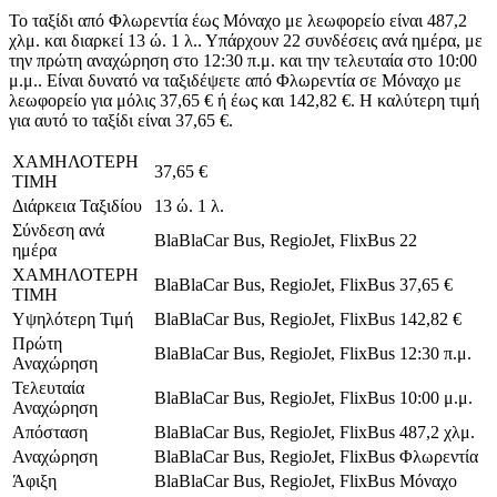
Το ταξίδι από Φλωρεντία έως Μόναχο με λεωφορείο είναι 487,2
χλμ. και διαρκεί 13 ώ. 1 λ.. Υπάρχουν 22 συνδέσεις ανά ημέρα, με
την πρώτη αναχώρηση στο 12:30 π.μ. και την τελευταία στο 10:00
μ.μ.. Είναι δυνατό να ταξιδέψετε από Φλωρεντία σε Μόναχο με
λεωφορείο για μόλις 37,65 € ή έως και 142,82 €. Η καλύτερη τιμή
για αυτό το ταξίδι είναι 37,65 €.
ΧΑΜΗΛΟΤΕΡΗ
37,65 €
ΤΙΜΗ
Διάρκεια Ταξιδίου
13 ώ. 1 λ.
Σύνδεση ανά
BlaBlaCar Bus, RegioJet, FlixBus
22
ημέρα
ΧΑΜΗΛΟΤΕΡΗ
BlaBlaCar Bus, RegioJet, FlixBus
37,65 €
ΤΙΜΗ
Υψηλότερη Τιμή
BlaBlaCar Bus, RegioJet, FlixBus
142,82 €
Πρώτη
BlaBlaCar Bus, RegioJet, FlixBus
12:30 π.μ.
Αναχώρηση
Τελευταία
BlaBlaCar Bus, RegioJet, FlixBus
10:00 μ.μ.
Αναχώρηση
Απόσταση
BlaBlaCar Bus, RegioJet, FlixBus
487,2 χλμ.
Αναχώρηση
BlaBlaCar Bus, RegioJet, FlixBus
Φλωρεντία
Άφιξη
BlaBlaCar Bus, RegioJet, FlixBus
Μόναχο