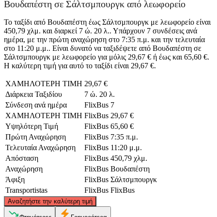
Βουδαπέστη σε Σάλτσμπουργκ από λεωφορείο
Το ταξίδι από Βουδαπέστη έως Σάλτσμπουργκ με λεωφορείο είναι
450,79 χλμ. και διαρκεί 7 ώ. 20 λ.. Υπάρχουν 7 συνδέσεις ανά
ημέρα, με την πρώτη αναχώρηση στο 7:35 π.μ. και την τελευταία
στο 11:20 μ.μ.. Είναι δυνατό να ταξιδέψετε από Βουδαπέστη σε
Σάλτσμπουργκ με λεωφορείο για μόλις 29,67 € ή έως και 65,60 €.
Η καλύτερη τιμή για αυτό το ταξίδι είναι 29,67 €.
ΧΑΜΗΛΟΤΕΡΗ ΤΙΜΗ
29,67 €
Διάρκεια Ταξιδίου
7 ώ. 20 λ.
Σύνδεση ανά ημέρα
FlixBus
7
ΧΑΜΗΛΟΤΕΡΗ ΤΙΜΗ
FlixBus
29,67 €
Υψηλότερη Τιμή
FlixBus
65,60 €
Πρώτη Αναχώρηση
FlixBus
7:35 π.μ.
Τελευταία Αναχώρηση
FlixBus
11:20 μ.μ.
Απόσταση
FlixBus
450,79 χλμ.
Αναχώρηση
FlixBus
Βουδαπέστη
Άφιξη
FlixBus
Σάλτσμπουργκ
Transportistas
FlixBus
FlixBus
©
CARTO
, ©
OpenStreetMap
contributors
Αναζητήστε την καλύτερη τιμή