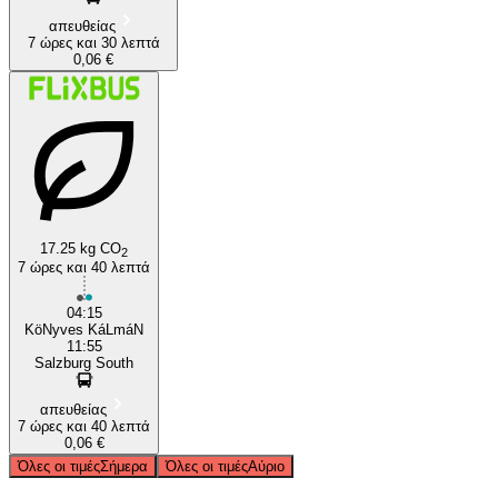
απευθείας
7 ώρες και 30 λεπτά
0,06 €
17.25 kg CO
2
7 ώρες και 40 λεπτά
04:15
KöNyves KáLmáN
11:55
Salzburg South
απευθείας
7 ώρες και 40 λεπτά
0,06 €
Όλες οι τιμές
Σήμερα
Όλες οι τιμές
Αύριο